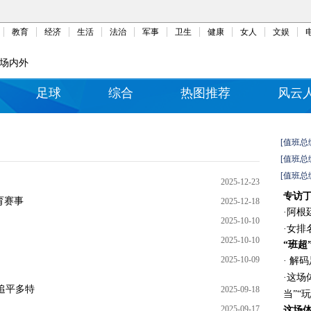
教育
经济
生活
法治
军事
卫生
健康
女人
文娱
场内外
足球
综合
热图推荐
风云
[值班总
[值班总
[值班总
2025-12-23
专访
育赛事
2025-12-18
·
阿根
2025-10-10
·
女排
2025-10-10
“班超
2025-10-09
·
解码
·
这场
追平多特
2025-09-18
当”“
2025-09-17
这场