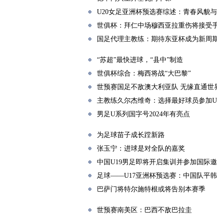
U20女足亚洲杯预选赛综述：青春风貌
世俱杯：拜仁中场穆西亚拉重伤将接受
国足代理主教练：期待东亚杯成为新周
“苏超”最快进球，“县中”制造
世俱杯综合：梅西将战“大巴黎”
世预赛国足不敌澳大利亚队 无缘直通世
主教练久尔杰维奇：选择最好球员参加U
男足U系列国字号2024年有亮点
为足球苗子成长蹚新路
张玉宁：进球是对全队的嘉奖
中国U19男足即将开启集训并参加国际
足球——U17亚洲杯预选赛：中国队平
巴萨门将特尔施特根或将告别本赛季
世预赛南美区：巴西不敌巴拉圭