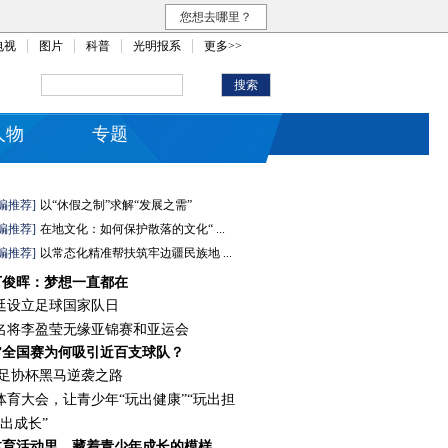
您想去哪里？
电视
图片
科普
光明报系
更多>>
人物
专题
编推荐]
以“休假之制”求解“发展之需”
编推荐]
在地文化：如何保护散落的文化“ ...
编推荐]
以常态化精准帮扶筑牢边疆民族地 ...
丁俊晖：梦想一直都在
廷设立足球国家队日
名将李盈莹无缘亚锦赛和亚运会
”全国赛为何吸引近百支球队？
足协杯黑马逆袭之路
体育大会，让青少年“玩出健康”“玩出担
玩出成长”
体育活动里，藏着青少年成长的模样