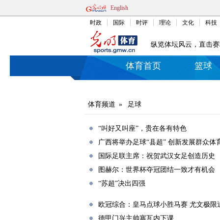
English
时政
国际
时评
理论
文化
科技
纵览体坛风云，直击赛
体育首页
篮球
体育频道
»
足球
“叫好又叫座”，贵在各有特色
广西将举办足球“县超” 创新发展群众体
国际足联主席：祝贺武汉女足创造历史
图赫尔：世界杯夺冠团结一致才有机会
“苏超”决出四强
欧冠综合：皇马点球小胜马赛 尤文极限
德甲门兴主帅塞瓦内下课