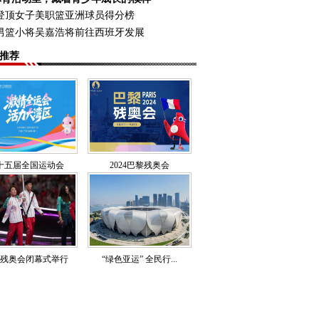
登顶女子美职篮亚洲球员得分榜
男篮小将吴嘉浩将前往西班牙发展
推荐
十五届全国运动会
2024巴黎残奥会
残奥会闭幕式举行
“绿色亚运” 全民行...