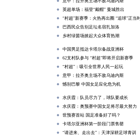
意甲：拉齐奥主场不敌乌迪内斯
英超单场：福登“戴帽” 曼城胜出
“村超”新赛季：火热再出圈 “追球”正当
巴西民众告别足坛名宿扎加洛
乡村绿茵场掀起大众体育热潮
中国男足抵达卡塔尔备战亚洲杯
62支村队参与 “村超”即将开启新赛季
“村超”：吸引全世界人民一起玩
意甲：拉齐奥主场不敌乌迪内斯
憾别巴黎 中国女足应化危为机
水庆霞：队员尽力了，球队要成长
水庆霞：奥预赛中国女足将尽最大努力
世预赛首站 国足准备好了吗？
卡塔尔亚洲杯第一阶段门票售罄
“请进来、走出去”：天津深耕足球青训